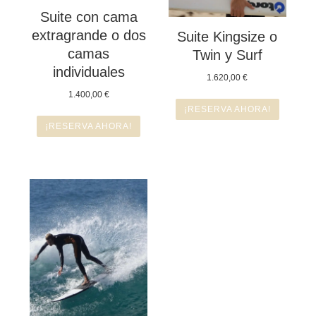
Suite con cama
extragrande o dos
Suite Kingsize o
camas
Twin y Surf
individuales
1.620,00
€
1.400,00
€
¡RESERVA AHORA!
¡RESERVA AHORA!